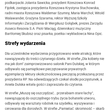
podkarpacki Jolanta Sawicka, prezydent Rzeszowa Konrad
Fijołek, zastępca prezydenta Rzeszowa Krystyna Stachowska,
radni miasta Rzeszowa Waldemar Szumny, Maria Warchoł, Witold
Walawander, Grażyna Szarama, rektor Wyższej Szkoły
Informatyki i Zarządzania dr Wergiliusz Gołąbek, prezes Zarządu
Asseco Resovia S.A. Piotr Maciąg, dziennikarz muzyczny
Bartłomiej Skubisz oraz pisarka, poetka i wykładowca Nina Opic.
Strefy wydarzenia
Dla uczestników wydarzenia przygotowano wiele atrakcji, które
nawiązywały do treści czytanego dzieła. W strefie „Dla kobiety nie
ma jak dom” zaimprowizowano salonik Pani Dulskiej, w którym
odbywało się pamiątkowe pieczętowanie prywatnych
egzemplarzy lektury okolicznościową pieczęcią przekazaną przez
prezydenta RP. Na odwiedzających czekał słodki poczęstunek, a
Aniela Dulska witała gości i zapraszała do czytania.
W strefie „Muszę się oszczędzać… przerabiam stare łachy”,
nawiązującej do oszczędnego trybu życia bohaterki utworu,
odbywały się warsztaty robótek na szydełku, wyszywania i
cerowania dla dorosłych. W strefie „Pamiętać: skromność – skarb