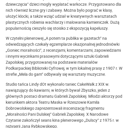
dziewczęcia” dzieci mogły wyplatać warkocze. Przygotowano dla
nich również liczne gry i zabawy. Można było pograć w klasy,
ułożyć klocki, a także wziąć udział w kreatywnych warsztatach
plastycznych robienia wachlarzy i malowania kamieniczek. Dużą
popularnością cieszyło się stoisko z ekspozycją kapeluszy.
W czytelni plenerowej „A potem ta publika w gazetach” na
odwiedzających czekały egzemplarze okazjonalnej jednodniówki
„Goniec moralności”, z recenzjami, komentarzami, zapowiedziami
i innymi wycinkami prasowymi dotyczącymi sztuki Gabrieli
Zapolskiej, przygotowanej na podstawie materiałów
Podkarpackiej Biblioteki Cyfrowej, w tym lokalnej prasy z 1907 r. W
strefie „Mela do gam” odbywały się warsztaty muzyczne.
Studio tańca Lindy dOt wykonało taniec CakeWalk z XIX w.
nawiązujący do kawiarni, w których bywał Zbyszko, jeden z
głównych postaci dramatu Gabrieli Zapolskiej. Młodzi aktorzy pod
kierunkiem aktora Teatru Maska w Rzeszowie Kamila
Dobrowolskiego zaprezentowali inscenizację fragmentu
„Moralności Pani Dulskiej” Gabrieli Zapolskiej. X Narodowe
Czytanie zakończył seans kina plenerowego „Dulscy” z 1975 r. w
reżyserii Jana Rybkowskiego.