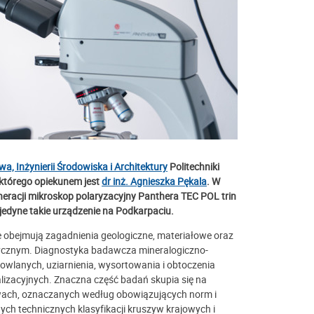
, Inżynierii Środowiska i Architektury
Politechniki
 którego opiekunem jest
dr inż. Agnieszka Pękala
. W
eracji mikroskop polaryzacyjny Panthera TEC POL trin
edyne takie urządzenie na Podkarpaciu.
e obejmują zagadnienia geologiczne, materiałowe oraz
tycznym. Diagnostyka badawcza mineralogiczno-
owlanych, uziarnienia, wysortowania i obtoczenia
izacyjnych. Znaczna część badań skupia się na
ach, oznaczanych według obowiązujących norm i
h technicznych klasyfikacji kruszyw krajowych i