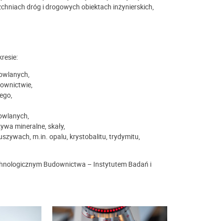
chniach dróg i drogowych obiektach inżynierskich,
resie:
owlanych,
ownictwie,
ego,
dowlanych,
wa mineralne, skały,
ywach, m.in. opalu, krystobalitu, trydymitu,
chnologicznym Budownictwa – Instytutem Badań i