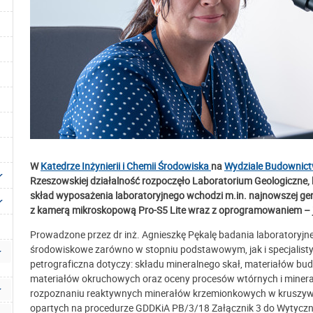
W
Katedrze Inżynierii i Chemii Środowiska
na
Wydziale Budownictwa
Rzeszowskiej działalność rozpoczęło Laboratorium Geologiczne,
skład wyposażenia laboratoryjnego wchodzi m.in. najnowszej gen
z kamerą mikroskopową Pro-S5 Lite wraz z oprogramowaniem – j
Prowadzone przez dr inż. Agnieszkę Pękalę badania laboratoryjn
środowiskowe zarówno w stopniu podstawowym, jak i specjalis
petrograficzna dotyczy: składu mineralnego skał, materiałów bud
materiałów okruchowych oraz oceny procesów wtórnych i mineral
rozpoznaniu reaktywnych minerałów krzemionkowych w kruszyw
opartych na procedurze GDDKiA PB/3/18 Załącznik 3 do Wytycznyc