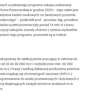
ramach uczelnianego programu zakupu unikatowej
hnice Rzeszowskiej w grudniu 2020 r. Jego celem jest
wadzenia badań naukowych na światowym poziomie
darczego” – podkreślił prof. Jarosław Sęp, prorektor
ładze uczelni przeznaczyły ponad 16 mln zł z bonu
pozycje zakupów zostały złożone z sześciu wydziałów
amach tego programu, pozostałe są w trakcie
adrupolowy do selekcji jonów pracujący w zakresie do
 od 20 do 40.000 m/z i rozdzielczości min. 60.000
a m/z (‘masy’) według deklaracji producenta powinna
tawie znajduje się chromatograf cieczowy UHPLC z
ogramowania do analiz przesiewowych i ilościowych z
cji obejmujących związki istotne w analizach m.in.
ce.