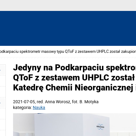
odkarpaciu spektrometr masowy typu QToF z zestawem UHPLC został zakupiony p
Jedyny na Podkarpaciu spektr
QToF z zestawem UHPLC został
Katedrę Chemii Nieorganicznej 
2021-07-05
, red.
Anna Worosz, fot. B. Motyka
kategoria:
Nauka