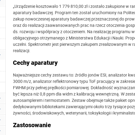
„Urządzenie kosztowało 1 779 810,00 zł i zostało zakupione w 
aparatury badawczej. Program ten został uruchomiony na Politec
zakup nowoczesnej aparatury badawczej przeznaczonej do pro
oraz do realizacji zaawansowanych prac na rzecz otoczenia gospo
ds. rozwoju i współpracy z otoczeniem. Na realizację programu w
obligacyjnego otrzymanego z Ministerstwa Edukacji i Nauki. Pro
uczelni. Spektrometr jest pierwszym zakupem zrealizowanym w r
realizacji.
Cechy aparatury
Najważniejsze cechy zestawu to:
źródło jonów ESI, analizator kw
3000 m/z, analizator reflektronowy typu ToF pracujący w zakresie
FWHM przy pełnej prędkości pomiarowej. Dokładność wyznaczani
być lepsza niż 0,8 ppm dla widm z kalibracją wewnętrzną. W zes
autosamplerem i termostatem. Zestaw obejmuje także pakiet opr
dedykowanymi bibliotekami zawierającymi około trzy tysiące pozy
żywności, środowiskowych, weterynarii, toksykologii i kryminalist
Zastosowanie