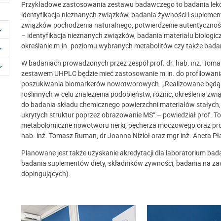
Przykładowe zastosowania zestawu badawczego to badania leków
identyfikacja nieznanych związków, badania żywności i suplemen
związków pochodzenia naturalnego, potwierdzenie autentycznoś
– identyfikacja nieznanych związków, badania materiału biologi
określanie m.in. poziomu wybranych metabolitów czy także bada
W badaniach prowadzonych przez zespół prof. dr. hab. inż. To
zestawem UHPLC będzie mieć zastosowanie m.in. do profilowania
poszukiwania biomarkerów nowotworowych. „Realizowane będą r
roślinnych w celu znalezienia podobieństw, różnic, określenia zw
do badania składu chemicznego powierzchni materiałów stałych,
ukrytych struktur poprzez obrazowanie MS” – powiedział prof. 
metabolomiczne nowotworu nerki, pęcherza moczowego oraz prosta
hab. inż. Tomasz Ruman, dr Joanna Nizioł oraz mgr inż. Aneta Pł
Planowane jest także uzyskanie akredytacji dla laboratorium ba
badania suplementów diety, składników żywności, badania na 
dopingujących).