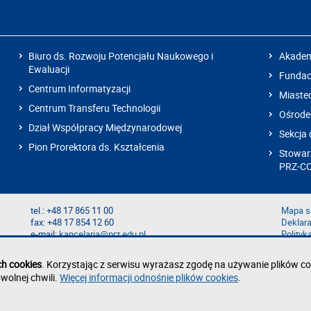
Biuro ds. Rozwoju Potencjału Naukowego i
Akadem
Ewaluacji
Fundacj
Centrum Informatyzacji
Miaste
Centrum Transferu Technologii
Ośrode
Dział Współpracy Międzynarodowej
Sekcja 
Pion Prorektora ds. Kształcenia
Stowarz
PRZ-C
tel.: +48 17 865 11 00
Mapa s
fax: +48 17 854 12 60
Deklara
e-mail:
kancelaria@prz.edu.pl
Polityk
Zgłoś b
Zgłoś n
ch cookies
. Korzystając z serwisu wyrażasz zgodę na używanie plików co
wolnej chwili.
Więcej informacji odnośnie plików cookies
.