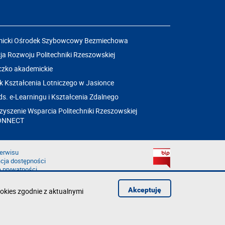
icki Ośrodek Szybowcowy Bezmiechowa
a Rozwoju Politechniki Rzeszowskiej
czko akademickie
k Kształcenia Lotniczego w Jasionce
ds. e-Learningu i Kształcenia Zdalnego
yszenie Wsparcia Politechniki Rzeszowskiej
ONNECT
erwisu
cja dostępności
a prywatności
łąd na stronie
aruszenie
Akceptuję
okies zgodnie z aktualnymi