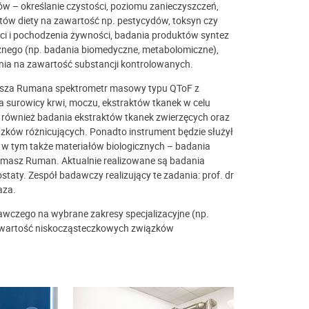
 – określanie czystości, poziomu zanieczyszczeń,
tów diety na zawartość np. pestycydów, toksyn czy
ci i pochodzenia żywności, badania produktów syntez
cznego (np. badania biomedyczne, metabolomiczne),
nia na zawartość substancji kontrolowanych.
masza Rumana spektrometr masowy typu QToF z
 surowicy krwi, moczu, ekstraktów tkanek w celu
ównież badania ekstraktów tkanek zwierzęcych oraz
iązków różnicujących. Ponadto instrument będzie służył
 w tym także materiałów biologicznych – badania
Tomasz Ruman. Aktualnie realizowane są badania
ty. Zespół badawczy realizujący te zadania: prof. dr
aza.
dawczego na wybrane zakresy specjalizacyjne (np.
zawartość niskocząsteczkowych związków