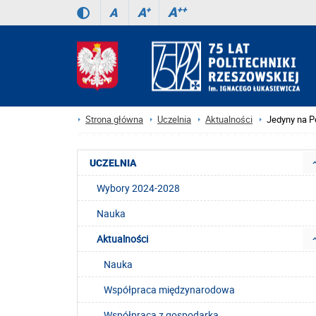
A
++
A
+
A
Strona główna
Uczelnia
Aktualności
Jedyny na P
UCZELNIA
Wybory 2024-2028
Nauka
Aktualności
Nauka
Współpraca międzynarodowa
Współpraca z gospodarką