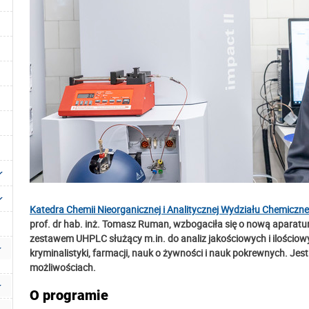
Katedra Chemii Nieorganicznej i Analitycznej
Wydziału Chemiczn
prof. dr hab. inż. Tomasz Ruman, wzbogaciła się o nową aparatu
zestawem UHPLC służący m.in. do analiz jakościowych i ilościowyc
kryminalistyki, farmacji, nauk o żywności i nauk pokrewnych. Jes
możliwościach.
O programie