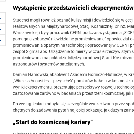
Wystąpienie przedstawicieli eksperymentów 
Studenci mogli również poznać kulisy misji i dowiedzieć się więc
realizowanych na Międzynarodowej Stacji Kosmicznej. Dr inż. Marc
Warszawskiej i były pracownik CERN, podczas wystąpienia „Z CE
pomagają zobaczyć niewidzialne promieniowanie” opowiedział o
promieniowania opartym na technologii opracowanej w CERN i pr
zespół SigmaLabs. Urządzenie to mierzy w czasie rzeczywistym
promieniowania na pokładzie Międzynarodowej Stacji Kosmicznej
astronautów i systemów satelitarnych.
Damian Hamowski, absolwent Akademii Górniczo-Hutniczej w Kr
„Wireless Acoustics – przyszłość pomiarów hałasu w kosmosie i na
wyniki eksperymentu, prezentując perspektywy rozwoju technolo
zastosowanie zarówno w badaniach przestrzeni kosmicznej, jak i 
Po wystąpieniach odbyła się szczególnie wyczekiwana przez społ
chętnych do zadawania pytań najlepiej pokazuje, jak dużym zaint
„Start do kosmicznej kariery”