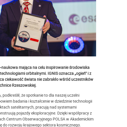
o-naukowa mająca na celu inspirowanie środowiska
echnologiami orbitalnymi.
IGNIS oznacza „ogień” i z
syca ciekawość świata nie zabrakło wśród uczestników
chnice Rzeszowskiej.
 podkreślił, że spotkanie to dla naszej uczelni
owiem badania i kształcenie w dziedzinie technologii
ktach satelitarnych, pracują nad systemami
onstruują pojazdy eksploracyjne. Dzięki współpracy z
amach Centrum Obserwacyjnego POLSA w Akademickim
ę do rozwoju krajowego sektora kosmicznego.