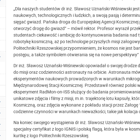
„Dla naszych studentów dr inż. Sławosz Uznański-Wiśniewski jes
naukowych, technologicznych i ludzkich, a swoją pasją i determi
sięgać gwiazd. Pańska droga do Europejskiej Agencji Kosmicznej 
otworzyć drogę do gwiazd” – mówił rektor. Profesor wyraził przek
studentach ciekawość i ambicję do kontynuowania badania nad ty
robotykę kosmiczną, aż po technologie przyszłych misji załogowy
Politechniki Rzeszowskiej przypomnieniem, że kosmos nie jest bari
postępu, a także symbolem otwierania się na nowe perspektywy” –
Dr inż. Sławosz Uznański-Wiśniewski opowiadał o swojej drodze 
do misji oraz codzienności astronauty na orbicie. Astronauta mów
eksperymentów naukowych prowadzonych w warunkach mikrograw
Międzynarodowej Stacji Kosmicznej. Przedstawił również polski
eksperyment RadMon-on-ISS służący do badania promieniowania
unikatowe zdjęcia i filmy z misji, m.in. trajektorię lotu kapsuły,
Kosmiczną, oraz zdjęcia wykonane z pokładu stacji przez Załogę 
codzienne czynności w warunkach nieważkości, takie jak kolacja c
Na koniec swojego wystąpienia dr inż. Sławosz Uznański-Wiśniews
specjalny certyfikat z logo IGNIS i polską flagą, która była w kosm
kurtkę z logo Politechniki Rzeszowskiej.