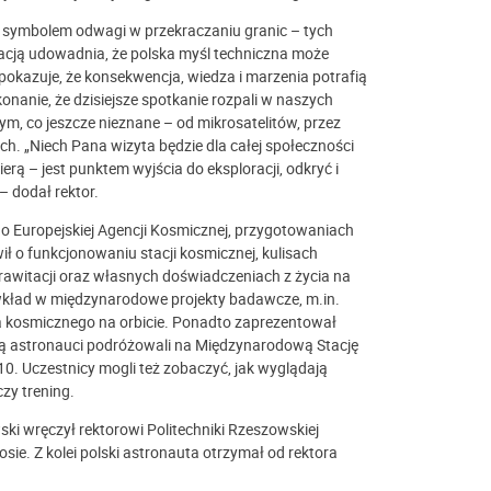
t symbolem odwagi w przekraczaniu granic – tych
nacją udowadnia, że polska myśl techniczna może
pokazuje, że konsekwencja, wiedza i marzenia potrafią
onanie, że dzisiejsze spotkanie rozpali w naszych
m, co jeszcze nieznane – od mikrosatelitów, przez
ch. „Niech Pana wizyta będzie dla całej społeczności
erą – jest punktem wyjścia do eksploracji, odkryć i
 dodał rektor.
do Europejskiej Agencji Kosmicznej, przygotowaniach
ił o funkcjonowaniu stacji kosmicznej, kulisach
itacji oraz własnych doświadczeniach z życia na
 wkład w międzynarodowe projekty badawcze, m.in.
 kosmicznego na orbicie. Ponadto zaprezentował
 którą astronauci podróżowali na Międzynarodową Stację
10. Uczestnicy mogli też zobaczyć, jak wyglądają
zy trening.
ki wręczył rektorowi Politechniki Rzeszowskiej
osie. Z kolei polski astronauta otrzymał od rektora