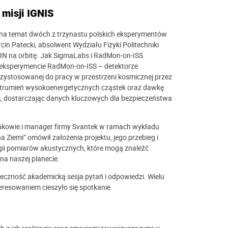
misji IGNIS
ej na temat dwóch z trzynastu polskich eksperymentów
in Patecki, absolwent Wydziału Fizyki Politechniki
RN na orbitę. Jak SigmaLabs i RadMon-on-ISS
 eksperymencie RadMon-on-ISS – detektorze
zystosowanej do pracy w przestrzeni kosmicznej przez
 strumień wysokoenergetycznych cząstek oraz dawkę
, dostarczając danych kluczowych dla bezpieczeństwa
akowie i manager firmy Svantek w ramach wykładu
 Ziemi” omówił założenia projektu, jego przebieg i
gii pomiarów akustycznych, które mogą znaleźć
na naszej planecie.
eczność akademicką sesja pytań i odpowiedzi. Wielu
eresowaniem cieszyło się spotkanie.