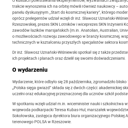
O kulisach powstawania eksperymentów, wyzwaniach związanych 
trakcie wynoszenia ich na orbitę mówili również naukowcy – au
panelu dyskusyjnym ,,Start do kosmicznej kariery”, którego modera
oprócz prelegentów udział wzięli dr inż. Sławosz Uznański-Wiśnie
Rzeszowskiej, prezes SKN Lotników i wiceprezes SKN Inżynierii K
zawodów łazików marsjańskich (m.in. Anatolian, Australian, Univ
o możliwościach rozwoju zawodowego w branży kosmicznej, współ
technicznych w kształceniu przyszłych specjalistów sektora kos
Dr inż. Sławosz Uznański-Wiśniewski spotkał się z także przeds
ich projektach i planach oraz dzielił się swoimi doświadczeniami.
O wydarzeniu
Wydarzenie, które odbyło się 28 października, zgromadziło blisk
„Polska sięga gwiazd” składa się z dwóch części: akademickiej 
uczelni oraz edukacyjnej przeznaczonej dla uczniów szkół pod
W spotkaniu wzięli udział m.in. wiceminister nauki i szkolnictwa
wojewoda podkarpacki Teresa Kubas-Hul, marszałek województw
Sokołowska, zastępca dyrektora biura organizacyjnego Polskiej Ag
terenowego POLSA w Rzeszowie.