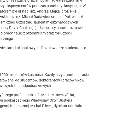
z ich realizacją oraz emocjami towarzyszącymi w
torzy eksperymentów podczas panelu dyskusyjnego. W
torem był dr hab. inż. Andrzej Majka, prof. PRz,
wski oraz inż. Michał Radawiec, student Politechniki
osmicznej, uczestnik i laureat międzynarodowych
ersity Rover Challenge). Uczestnicy panelu rozmawiali
pracy nauki z przemysłem oraz roli uczelni
micznego.
tawicielami kół naukowych. Rozmawiał ze studentami o
o 1000 miłośników kosmosu. Każdy przystanek na trasie
skierowanej do studentów, doktorantów i pracowników
stawowych i ponadpodstawowych.
 wyższego prof. dr hab. inż. Maria Mrówczyńska,
a podkarpackiego Władysław Ortyl, Justyna
encji Kosmicznej, Michał Pilecki, dyrektor oddziału