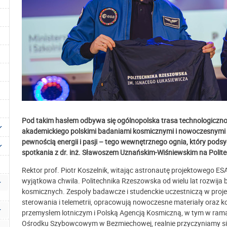
Pod takim hasłem odbywa się ogólnopolska
trasa technologiczn
akademickiego polskimi badaniami kosmicznymi i nowoczesnymi t
pewnością energii i pasji – tego wewnętrznego ognia, który pod
spotkania z dr. inż. Sławoszem Uznańskim-Wiśniewskim na Polite
Rektor prof. Piotr Koszelnik, witając astronautę projektowego ESA,
wyjątkowa chwila. Politechnika Rzeszowska od wielu lat rozwija b
kosmicznych. Zespoły badawcze i studenckie uczestniczą w proje
sterowania i telemetrii, opracowują nowoczesne materiały oraz k
przemysłem lotniczym i Polską Agencją Kosmiczną, w tym w r
Ośrodku Szybowcowym w Bezmiechowej, realnie przyczyniamy si