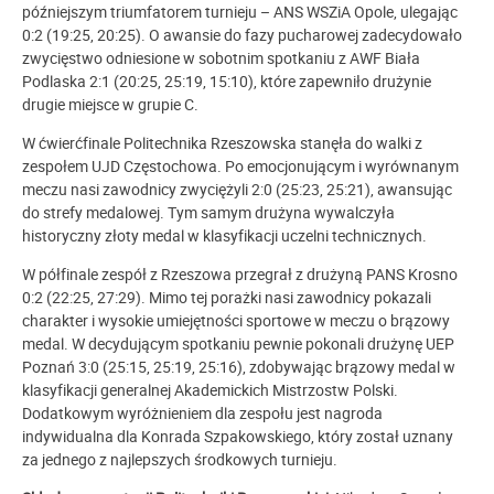
późniejszym triumfatorem turnieju – ANS WSZiA Opole, ulegając
0:2 (19:25, 20:25). O awansie do fazy pucharowej zadecydowało
zwycięstwo odniesione w sobotnim spotkaniu z AWF Biała
Podlaska 2:1 (20:25, 25:19, 15:10), które zapewniło drużynie
drugie miejsce w grupie C.
W ćwierćfinale Politechnika Rzeszowska stanęła do walki z
zespołem UJD Częstochowa. Po emocjonującym i wyrównanym
meczu nasi zawodnicy zwyciężyli 2:0 (25:23, 25:21), awansując
do strefy medalowej. Tym samym drużyna wywalczyła
historyczny złoty medal w klasyfikacji uczelni technicznych.
W półfinale zespół z Rzeszowa przegrał z drużyną PANS Krosno
0:2 (22:25, 27:29). Mimo tej porażki nasi zawodnicy pokazali
charakter i wysokie umiejętności sportowe w meczu o brązowy
medal. W decydującym spotkaniu pewnie pokonali drużynę UEP
Poznań 3:0 (25:15, 25:19, 25:16), zdobywając brązowy medal w
klasyfikacji generalnej Akademickich Mistrzostw Polski.
Dodatkowym wyróżnieniem dla zespołu jest nagroda
indywidualna dla Konrada Szpakowskiego, który został uznany
za jednego z najlepszych środkowych turnieju.