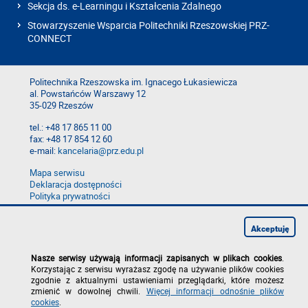
Sekcja ds. e-Learningu i Kształcenia Zdalnego
Stowarzyszenie Wsparcia Politechniki Rzeszowskiej PRZ-
CONNECT
Politechnika Rzeszowska im. Ignacego Łukasiewicza
al. Powstańców Warszawy 12
35-029 Rzeszów
tel.: +48 17 865 11 00
fax: +48 17 854 12 60
e-mail:
kancelaria@prz.edu.pl
Mapa serwisu
Deklaracja dostępności
Polityka prywatności
Zgłoś błąd na stronie
Zgłoś naruszenie
Akceptuję
Nasze serwisy używają informacji zapisanych w plikach cookies
.
Korzystając z serwisu wyrażasz zgodę na używanie plików cookies
zgodnie z aktualnymi ustawieniami przeglądarki, które możesz
zmienić w dowolnej chwili.
Więcej informacji odnośnie plików
cookies
.